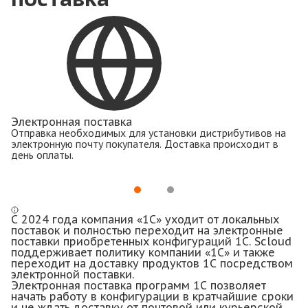
Электронная поставка
Л
Отправка необходимых для установки дистрибутивов на
От
электронную почту покупателя. Доставка происходит в
по
день оплаты.
от
С 2024 года компания «1С» уходит от локальных
поставок и полностью переходит на электронные
поставки приобретенных конфигураций 1С. Scloud
поддерживает политику компании «1С» и также
переходит на доставку продуктов 1С посредством
электронной поставки.
Электронная поставка программ 1С позволяет
начать работу в конфигурации в кратчайшие сроки
и не ждать доставку от почтовой или курьерской